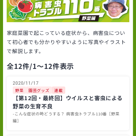
家庭菜園で起こっている症状から、病害虫につい
て初心者でも分かりやすいように写真やイラスト
で解説します。
全12件
/1～12件表示
2020/11/17
野菜
園芸グッズ
連載
【第12回・最終回】ウイルスと害虫による
野菜の生育不良
-こんな症状の時どうする？ 病害虫トラブル110番［野菜
編］