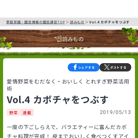
家庭菜園・園芸情報の園芸通信TOP
読みもの
Vol.4 カボチャをつぶす
読みもの
シェアする
ポストする
愛情野菜をむだなく・おいしく とれすぎ野菜活用
術
Vol.4 カボチャをつぶす
2019/05/13
野菜
連載
一度の下ごしらえで、バラエティーに富んだカボ
チャ料理が完成！ 皮までおいしく食べつくすアイ