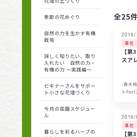
花壇の土づくり
全25
季節の花めぐり
自然の力を生かす有機
2016/
栽培
草花
【第
詳しく知りたい、取り
スア
入れたい 自然の力・
有機の力 〜実践編〜
-青木
ビギナーさんをサポー
トPart
ト小さな花壇づくり
今月の菜園スケジュー
ル
2016/
草花
暮らしを彩るハーブの
【第