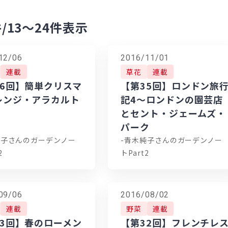
件
/13～24件表示
12/06
2016/11/01
連載
草花
連載
36回】簡単クリスマ
【第35回】ロンドン旅
レンジ・アラカルト
記4〜ロンドンの園芸店
とセント・ジェームズ・
パーク
純子さんのガーデンノー
-青木純子さんのガーデンノー
2
トPart2
09/06
2016/08/02
連載
野菜
連載
33回】春のローメン
【第32回】フレンチレ