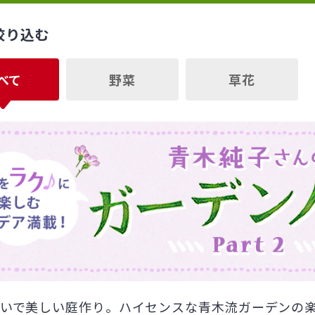
絞り込む
べて
野菜
草花
いで美しい庭作り。ハイセンスな青木流ガーデンの