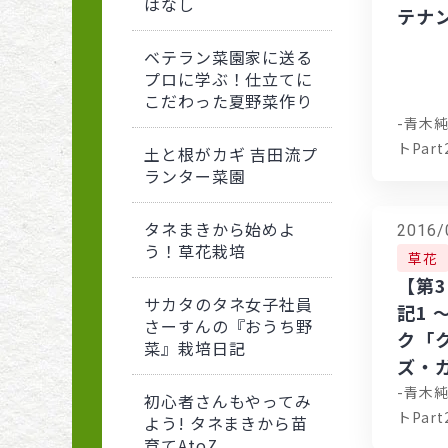
はなし
テナ
ベテラン菜園家に送る
プロに学ぶ！仕立てに
こだわった夏野菜作り
-青木
トPart
土と根がカギ 吉田流プ
ランター菜園
タネまきから始めよ
2016/
う！草花栽培
草花
【第
サカタのタネ女子社員
記1
さーすんの『おうち野
ク「
菜』栽培日記
ズ・
-青木
初心者さんもやってみ
トPart
よう! タネまきから苗
育てAtoZ