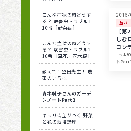
こんな症状の時どうす
2016/
る？ 病害虫トラブル1
草花
10番［野菜編］
【第
しむ
こんな症状の時どうす
コン
る？ 病害虫トラブル1
-青木
10番［草花・花木編］
トPart
教えて！望田先生！ 農
薬のいろは
青木純子さんのガーデ
ンノートPart2
キラリ☆差がつく 野菜
と花の栽培講座