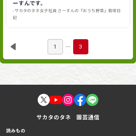
ーすんです。
-サカタのタネ女子社員 さーすんの『おうち野菜』栽培日
記
…
1
3
サカタのタネ 園芸通信
読みもの