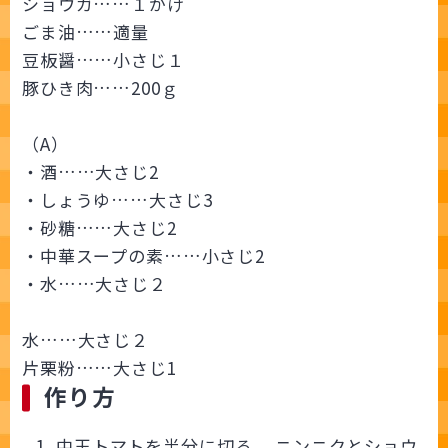
ショウガ……１かけ
ごま油……適量
豆板醤……小さじ１
豚ひき肉……200ｇ
（A）
・酒……大さじ2
・しょうゆ……大さじ3
・砂糖……大さじ2
・中華スープの素……小さじ2
・水……大さじ２
水……大さじ２
片栗粉……大さじ1
作り方
中玉トマトを半分に切る。 ニンニクとショウ