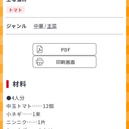
トマト
ジャンル
中華
主菜
PDF
印刷画面
材料
●4人分
中玉トマト……12個
小ネギ……1束
ニンニク……1片