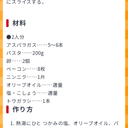
にスライスする。
材料
●2人分
アスパラガス……5～6本
パスタ……200g
卵……2個
ベーコン……8枚
ニンニク……1片
オリーブオイル……適量
塩・こしょう……適量
トウガラシ……1本
作り方
熱湯にひと つかみの塩、オリーブオイル、パ