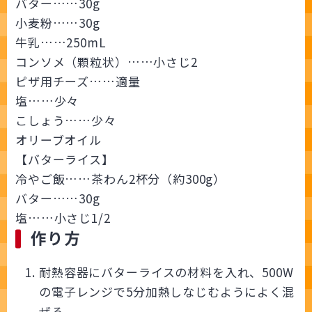
バター……30g
小麦粉……30g
牛乳……250mL
コンソメ（顆粒状）……小さじ2
ピザ用チーズ……適量
塩……少々
こしょう……少々
オリーブオイル
【バターライス】
冷やご飯……茶わん2杯分（約300g）
バター……30g
塩……小さじ1/2
作り方
耐熱容器にバターライスの材料を入れ、500W
の電子レンジで5分加熱しなじむようによく混
ぜる。