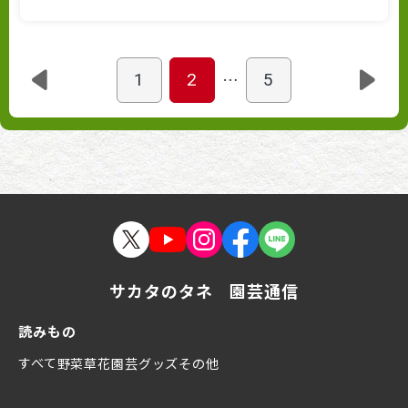
…
1
2
5
サカタのタネ 園芸通信
読みもの
すべて
野菜
草花
園芸グッズ
その他