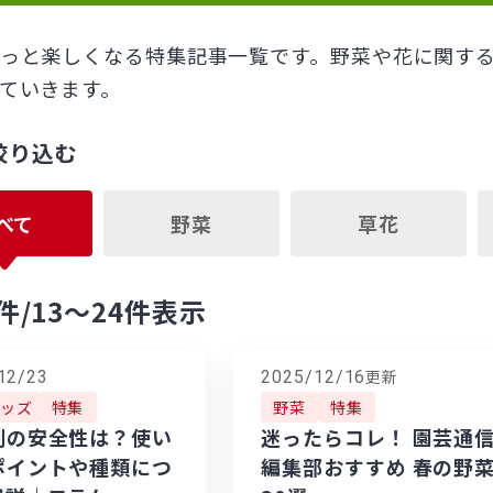
っと楽しくなる特集記事一覧です。野菜や花に関す
ていきます。
絞り込む
べて
野菜
草花
件
/13～24件表示
更新
12/23
2025/12/16
ッズ
特集
野菜
特集
剤の安全性は？使い
迷ったらコレ！ 園芸通
ポイントや種類につ
編集部おすすめ 春の野