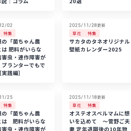
解説｜コラム
20選
更新
12/02
2025/11/28
特集
草花
特集
題の「菌ちゃん農
サカタのタネオリジナル
とは 肥料がいらな
壁紙カレンダー2025
病害虫・連作障害が
？プランターでもで
［実践編］
更新
11/25
2025/11/18
特集
草花
特集
題の「菌ちゃん農
オステオスペルマムに想
とは 肥料がいらな
いを込めて ～菅野ご夫
病害虫・連作障害が
妻 定年退職後の10年物