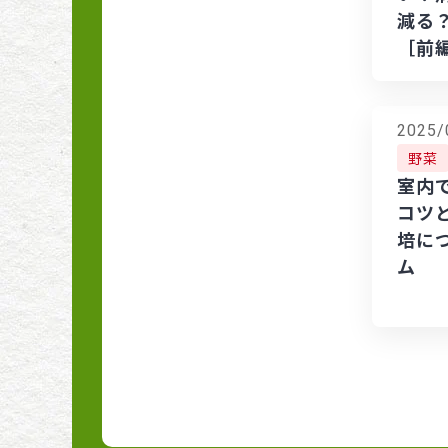
はなし
減る
［前
ベテラン菜園家に送る
プロに学ぶ！仕立てに
こだわった夏野菜作り
2025/
土と根がカギ 吉田流プ
野菜
ランター菜園
室内
コツ
タネまきから始めよ
培に
う！草花栽培
ム
サカタのタネ女子社員
さーすんの『おうち野
菜』栽培日記
初心者さんもやってみ
よう! タネまきから苗
育てAtoZ