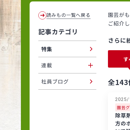
園芸がも
読みもの一覧へ戻る
ご紹介し
記事カテゴリ
さらに
特集
す
連載
全143
東アジア植物記
社員ブログ
サカタのタネ ブリーダ
2025/
ーに聞きました
園芸グ
除草
自分でできる！ 植物い
方の
きいき！ プランターと