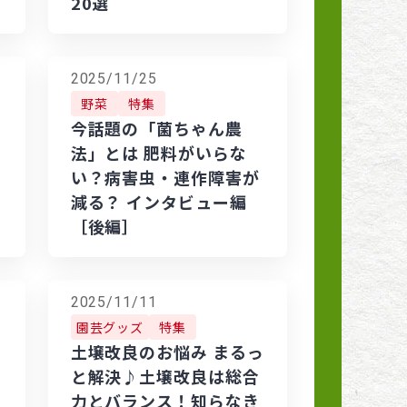
20選
2025/11/25
野菜
特集
今話題の「菌ちゃん農
法」とは 肥料がいらな
い？病害虫・連作障害が
減る？ インタビュー編
［後編］
2025/11/11
園芸グッズ
特集
土壌改良のお悩み まるっ
と解決♪土壌改良は総合
力とバランス！知らなき