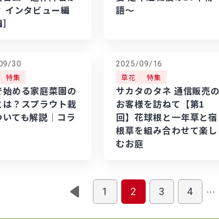
？ インタビュー編
語～
編］
09/30
2025/09/16
特集
草花
特集
で始める家庭菜園の
サカタのタネ 通信販売
とは？スプラウト栽
お客様を訪ねて【第1
ついても解説│コラ
回】花球根と一年草と宿
根草を組み合わせて楽し
むお庭
…
1
2
3
4