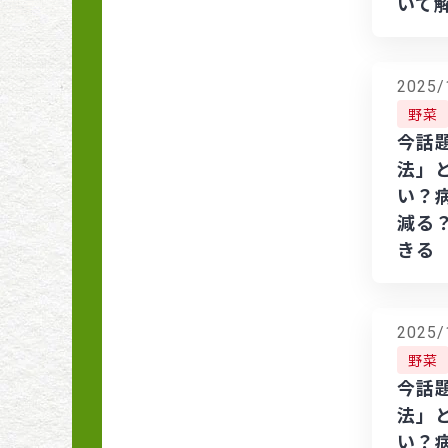
花壇の土づくり
いて
季節の花めぐり
2025/
自然の力を生かす有機
野菜
栽培
今話
法」
詳しく知りたい、取り
い？
入れたい 自然の力・
減る
有機の力 〜実践編〜
きる
ビギナーさんをサポー
ト小さな花壇づくり
2025/
今月の菜園スケジュー
野菜
ル
今話
法」
暮らしを彩るハーブの
い？