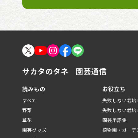
こんな症状の時どうす
る？ 病害虫トラブル1
10番［野菜編］
こんな症状の時どうす
る？ 病害虫トラブル1
10番［草花・花木編］
サカタのタネ 園芸通信
教えて！望田先生！ 農
薬のいろは
読みもの
お役立ち
青木純子さんのガーデ
すべて
失敗しない栽培
ンノートPart2
野菜
失敗しない栽培
草花
園芸用語集
キラリ☆差がつく 野菜
と花の栽培講座
園芸グッズ
植物園・ガーデ