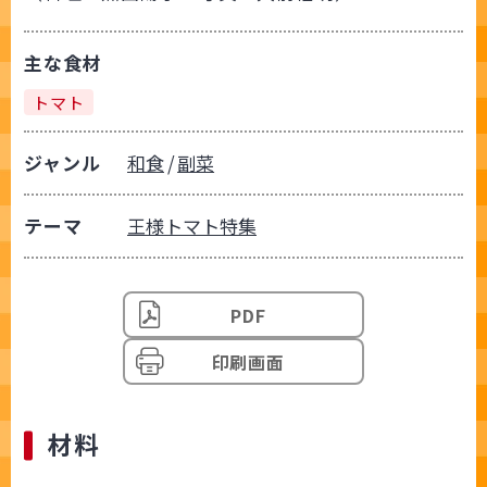
主な食材
トマト
ジャンル
和食
副菜
テーマ
王様トマト特集
PDF
印刷画面
材料