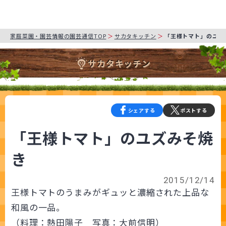
家庭菜園・園芸情報の園芸通信TOP
サカタキッチン
「王様トマト」のユズ
サカタキッチン
シェアする
ポストする
「王様トマト」のユズみそ焼
き
2015/12/14
王様トマトのうまみがギュッと濃縮された上品な
和風の一品。
（料理：熱田陽子 写真：大前信明）