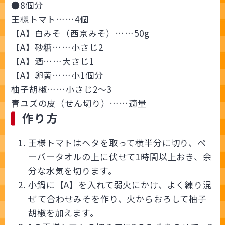
●8個分
王様トマト……4個
【A】白みそ（西京みそ）……50g
【A】砂糖……小さじ2
【A】酒……大さじ1
【A】卵黄……小1個分
柚子胡椒……小さじ2～3
青ユズの皮（せん切り）……適量
作り方
王様トマトはヘタを取って横半分に切り、ペ
ーパータオルの上に伏せて1時間以上おき、余
分な水気を切ります。
小鍋に【A】を入れて弱火にかけ、よく練り混
ぜて合わせみそを作り、火からおろして柚子
胡椒を加えます。