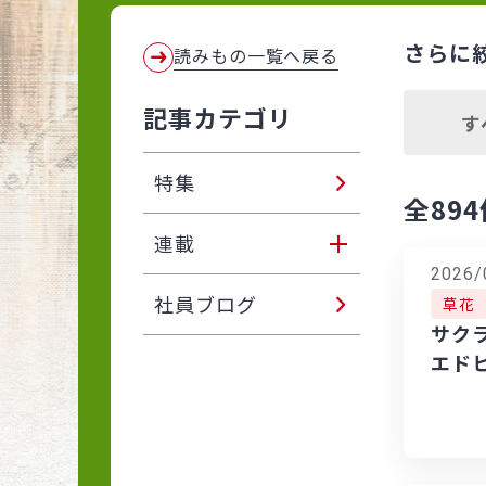
さらに
読みもの一覧へ戻る
記事カテゴリ
す
特集
全894
連載
2026/
東アジア植物記
社員ブログ
草花
サク
サカタのタネ ブリーダ
エド
ーに聞きました
自分でできる！ 植物い
きいき！ プランターと