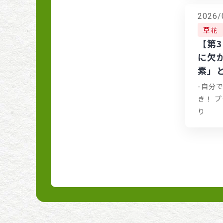
はなし
2026/
ベテラン菜園家に送る
草花
プロに学ぶ！仕立てに
【第
こだわった夏野菜作り
に欠
素」
土と根がカギ 吉田流プ
-自分
ランター菜園
き！ 
り
タネまきから始めよ
う！草花栽培
サカタのタネ女子社員
さーすんの『おうち野
菜』栽培日記
初心者さんもやってみ
よう! タネまきから苗
育てAtoZ