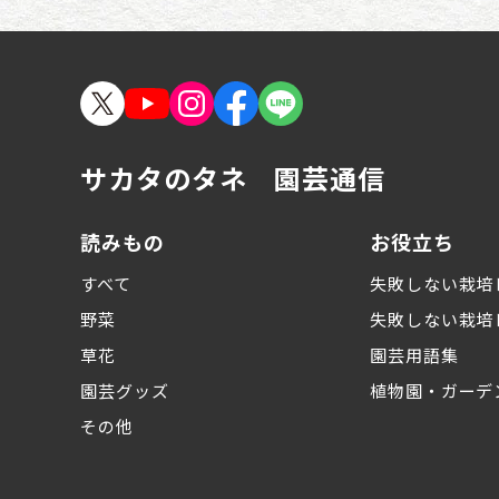
こんな症状の時どうす
る？ 病害虫トラブル1
10番［野菜編］
こんな症状の時どうす
サカタのタネ 園芸通信
る？ 病害虫トラブル1
10番［草花・花木編］
読みもの
お役立ち
教えて！望田先生！ 農
すべて
失敗しない栽培
薬のいろは
野菜
失敗しない栽培
青木純子さんのガーデ
草花
園芸用語集
ンノートPart2
園芸グッズ
植物園・ガーデ
その他
キラリ☆差がつく 野菜
と花の栽培講座