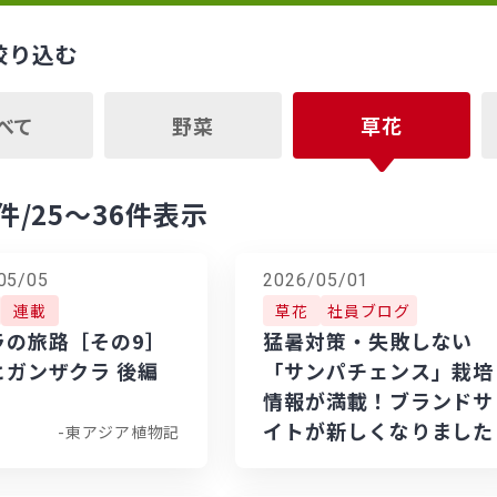
絞り込む
べて
野菜
草花
件
/25～36件表示
05/05
2026/05/01
連載
草花
社員ブログ
ラの旅路［その9］
猛暑対策・失敗しない
ヒガンザクラ 後編
「サンパチェンス」栽培
情報が満載！ブランドサ
イトが新しくなりました
-東アジア植物記