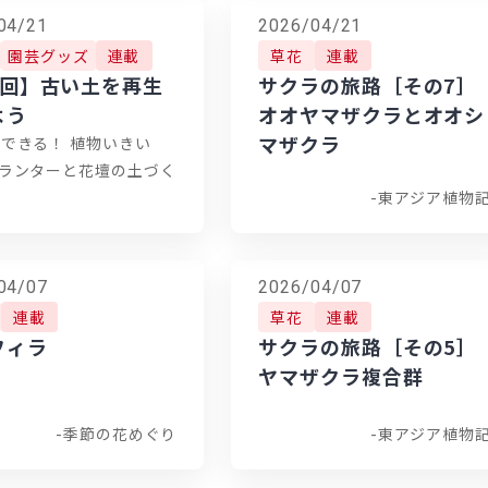
04/21
2026/04/21
園芸グッズ
連載
草花
連載
4回】古い土を再生
サクラの旅路［その7］
よう
オオヤマザクラとオオシ
マザクラ
でできる！ 植物いきい
プランターと花壇の土づく
-東アジア植物
04/07
2026/04/07
連載
草花
連載
フィラ
サクラの旅路［その5］
ヤマザクラ複合群
-季節の花めぐり
-東アジア植物