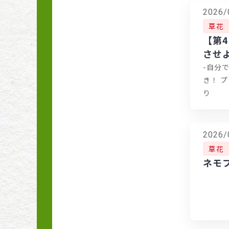
花壇の土づくり
2026/
草花
季節の花めぐり
【第
させ
自然の力を生かす有機
栽培
-自分
き！ 
詳しく知りたい、取り
り
入れたい 自然の力・
有機の力 〜実践編〜
2026/
ビギナーさんをサポー
草花
ト小さな花壇づくり
ネモ
今月の菜園スケジュー
ル
暮らしを彩るハーブの