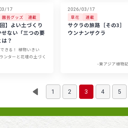
03/17
2026/03/17
園芸グッズ
連載
草花
連載
3回】よい土づくり
サクラの旅路［その3］
かせない「三つの要
ウンナンザクラ
とは？
でできる！ 植物いきい
プランターと花壇の土づく
-東アジア植物
1
2
3
4
5