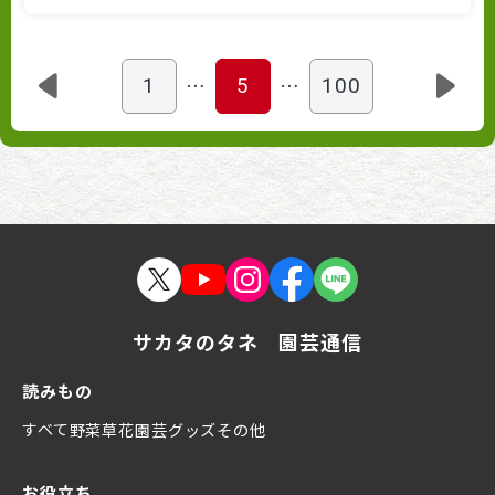
…
…
1
5
100
サカタのタネ 園芸通信
読みもの
すべて
野菜
草花
園芸グッズ
その他
お役立ち